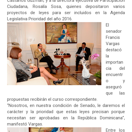
Castaños Guzmán, y a la directora ejecutiva de Participación
Ciudadana, Rosalía Sosa, quienes depositaron varios
proyectos de leyes para ser incluidos en la Agenda
Legislativa Prioridad del año 2016.
El
senador
Francis
Vargas
destacó
la
importan
cia del
encuentr
o y
aseguró
que las
propuestas recibirán el curso correspondiente.
“Nosotros, en nuestra condición de Senado, le daremos el
carácter y la prioridad que estas leyes precisan porque
necesitan ser aprobadas en la República Dominicana”,
manifestó Vargas.
Entre los