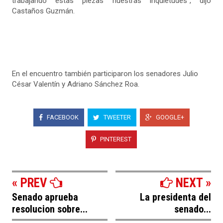
trabajando estas piezas nuestras inquietudes”, dijo
Castaños Guzmán.
En el encuentro también participaron los senadores Julio
César Valentín y Adriano Sánchez Roa.
FACEBOOK
TWEETER
GOOGLE+
PINTEREST
« PREV
NEXT »
Senado aprueba
La presidenta del
resolucion sobre...
senado...