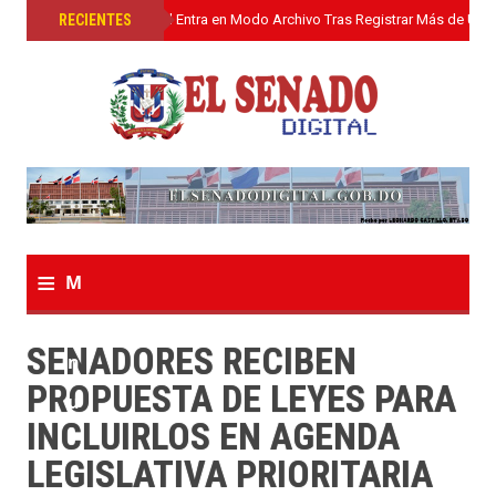
»
RECIENTES
El Senado Digital Entra en Modo Archivo Tras Registrar Más de Un L
≡
M
e
SENADORES RECIBEN
n
PROPUESTA DE LEYES PARA
u
INCLUIRLOS EN AGENDA
LEGISLATIVA PRIORITARIA