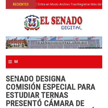
»
RECIENTES
El Senado Digital Entra en Modo Archivo Tras Registrar Más de Un L
≡
M
e
SENADO DESIGNA
n
COMISIÓN ESPECIAL PARA
u
ESTUDIAR TERNAS
PRESENTÓ CÁMARA DE