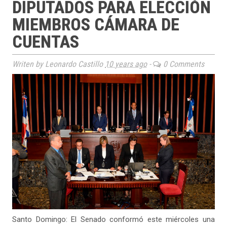
DIPUTADOS PARA ELECCIÓN
MIEMBROS CÁMARA DE
CUENTAS
Writen by Leonardo Castillo
10 years ago
-
0 Comments
Santo Domingo: El Senado conformó este miércoles una