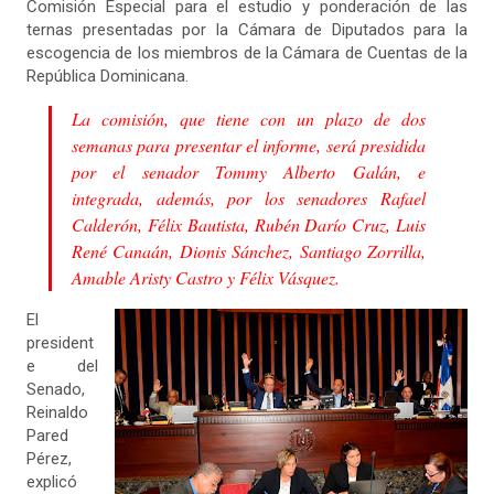
Comisión Especial para el estudio y ponderación de las
ternas presentadas por la Cámara de Diputados para la
escogencia de los miembros de la Cámara de Cuentas de la
República Dominicana.
La comisión, que tiene con un plazo de dos
semanas para presentar el informe, será presidida
por el senador Tommy Alberto Galán, e
integrada, además, por los senadores Rafael
Calderón, Félix Bautista, Rubén Darío Cruz, Luis
René Canaán, Dionis Sánchez, Santiago Zorrilla,
Amable Aristy Castro y Félix Vásquez.
El
president
e del
Senado,
Reinaldo
Pared
Pérez,
explicó