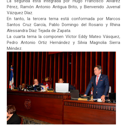
La segunda está integrada por Hugo Francisco Álvarez
Pérez, Ramón Antonio Antigua Brito, y Bienvenido Juvenal
Vázquez Díaz.
En tanto, la tercera terna está conformada por Marcos
Santos Cruz García, Pablo Domingo del Rosario y Rhina
Alessandra Díaz Tejada de Zapata.
La cuarta terna la componen Víctor Eddy Mateo Vásquez,
Pedro Antonio Ortiz Hernández y Silvia Magnolia Sierra
Méndez.