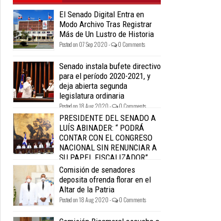
El Senado Digital Entra en
Modo Archivo Tras Registrar
Más de Un Lustro de Historia
Posted on 07 Sep 2020 -
0 Comments
Senado instala bufete directivo
para el período 2020-2021, y
deja abierta segunda
legislatura ordinaria
Posted on 18 Aug 2020 -
0 Comments
PRESIDENTE DEL SENADO A
LUÍS ABINADER: “ PODRÁ
CONTAR CON EL CONGRESO
NACIONAL SIN RENUNCIAR A
SU PAPEL FISCALIZADOR”.
Posted on 18 Aug 2020 -
0 Comments
Comisión de senadores
deposita ofrenda florar en el
Altar de la Patria
Posted on 18 Aug 2020 -
0 Comments