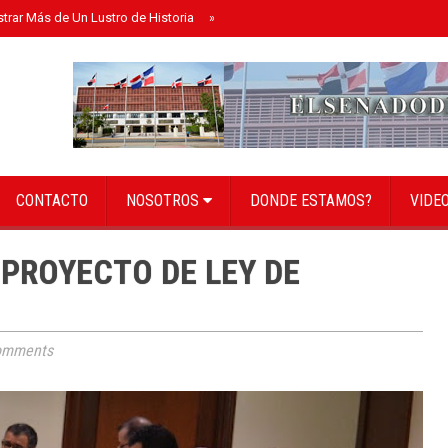
strar Más de Un Lustro de Historia
»
Senado instala bufete directivo para el 
CONTACTO
NOSOTROS
DONDE ESTAMOS?
VIDE
PROYECTO DE LEY DE
omments