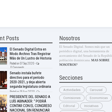
nt Posts
Nosotros
El Senado Digital. Somos más que un
El Senado Digital Entra en
periódico digital, una herramienta de
Modo Archivo Tras Registrar
acercamiento del Senado de la Repúbli
Más de Un Lustro de Historia
población dominicana.
MAS SOBRE
Posted on 07 Sep 2020 -
NOSOTROS?
0 Comments
Senado instala bufete
Secciones
directivo para el período
2020-2021, y deja abierta
segunda legislatura ordinaria
Actividades
Carousel
Posted on 18 Aug 2020 -
nts
PRESIDENTE DEL SENADO A
Comisiones
Economicas
LUÍS ABINADER: “ PODRÁ
CONTAR CON EL CONGRESO
Editorial
Iniciativas
NACIONAL SIN RENUNCIAR