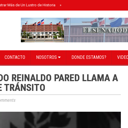
strar Más de Un Lustro de Historia
»
Senado instala bufete directivo para el 
CONTACTO
NOSOTROS
DONDE ESTAMOS?
VIDE
DO REINALDO PARED LLAMA A
E TRÁNSITO
omments