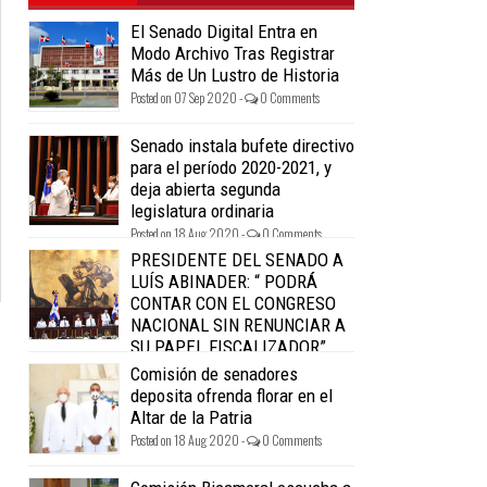
El Senado Digital Entra en
Modo Archivo Tras Registrar
Más de Un Lustro de Historia
Posted on 07 Sep 2020 -
0 Comments
Senado instala bufete directivo
para el período 2020-2021, y
deja abierta segunda
legislatura ordinaria
Posted on 18 Aug 2020 -
0 Comments
PRESIDENTE DEL SENADO A
LUÍS ABINADER: “ PODRÁ
CONTAR CON EL CONGRESO
NACIONAL SIN RENUNCIAR A
SU PAPEL FISCALIZADOR”.
Posted on 18 Aug 2020 -
0 Comments
Comisión de senadores
deposita ofrenda florar en el
Altar de la Patria
Posted on 18 Aug 2020 -
0 Comments