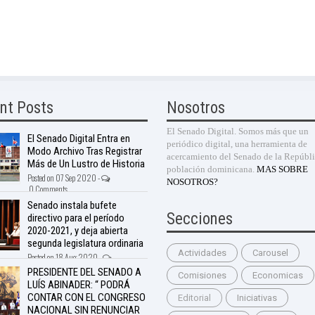
nt Posts
Nosotros
El Senado Digital. Somos más que un
El Senado Digital Entra en
periódico digital, una herramienta de
Modo Archivo Tras Registrar
acercamiento del Senado de la Repúbli
Más de Un Lustro de Historia
población dominicana.
MAS SOBRE
Posted on 07 Sep 2020 -
NOSOTROS?
0 Comments
Senado instala bufete
Secciones
directivo para el período
2020-2021, y deja abierta
segunda legislatura ordinaria
Actividades
Carousel
Posted on 18 Aug 2020 -
nts
PRESIDENTE DEL SENADO A
Comisiones
Economicas
LUÍS ABINADER: “ PODRÁ
CONTAR CON EL CONGRESO
Editorial
Iniciativas
NACIONAL SIN RENUNCIAR