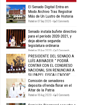
El Senado Digital Entra en
Modo Archivo Tras Registrar
Más de Un Lustro de Historia
Posted on 07 Sep 2020 -
0 Comments
Senado instala bufete directivo
para el período 2020-2021, y
deja abierta segunda
legislatura ordinaria
Posted on 18 Aug 2020 -
0 Comments
PRESIDENTE DEL SENADO A
LUÍS ABINADER: “ PODRÁ
CONTAR CON EL CONGRESO
NACIONAL SIN RENUNCIAR A
SU PAPEL FISCALIZADOR”.
Posted on 18 Aug 2020 -
0 Comments
Comisión de senadores
deposita ofrenda florar en el
Altar de la Patria
Posted on 18 Aug 2020 -
0 Comments