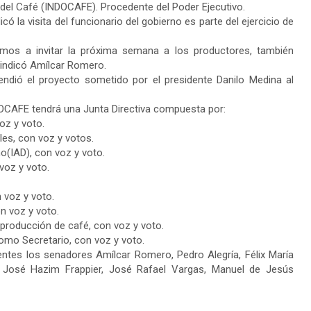
del Café (INDOCAFE). Procedente del Poder Ejecutivo.
có la visita del funcionario del gobierno es parte del ejercicio de
amos a invitar la próxima semana a los productores, también
, indicó Amílcar Romero.
efendió el proyecto sometido por el presidente Danilo Medina al
IDOCAFE tendrá una Junta Directiva compuesta por:
voz y voto.
es, con voz y votos.
no(IAD), con voz y voto.
voz y voto.
 voz y voto.
n voz y voto.
a producción de café, con voz y voto.
como Secretario, con voz y voto.
entes los senadores Amílcar Romero, Pedro Alegría, Félix María
, José Hazim Frappier, José Rafael Vargas, Manuel de Jesús