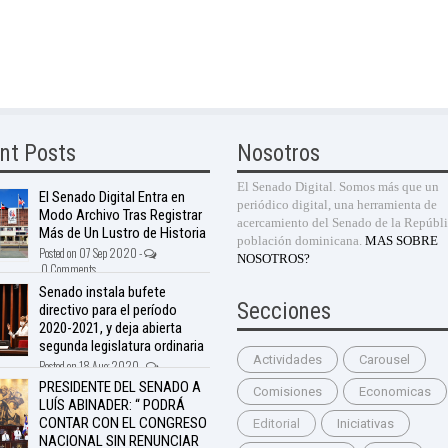
nt Posts
Nosotros
El Senado Digital. Somos más que un
El Senado Digital Entra en
periódico digital, una herramienta de
Modo Archivo Tras Registrar
acercamiento del Senado de la Repúbli
Más de Un Lustro de Historia
población dominicana.
MAS SOBRE
Posted on 07 Sep 2020 -
NOSOTROS?
0 Comments
Senado instala bufete
Secciones
directivo para el período
2020-2021, y deja abierta
segunda legislatura ordinaria
Actividades
Carousel
Posted on 18 Aug 2020 -
nts
PRESIDENTE DEL SENADO A
Comisiones
Economicas
LUÍS ABINADER: “ PODRÁ
CONTAR CON EL CONGRESO
Editorial
Iniciativas
NACIONAL SIN RENUNCIAR