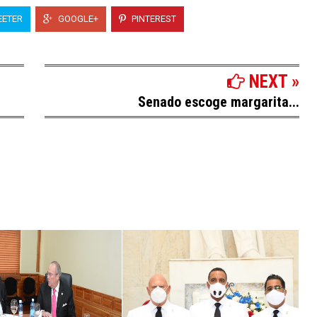
ETER
GOOGLE+
PINTEREST
NEXT »
Senado escoge margarita...