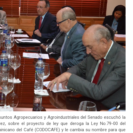
ntos Agropecuarios y Agroindustriales del Senado escuchó la
évez, sobre el proyecto de ley que deroga la Ley No.79-00 del
ominicano del Café (CODOCAFE) y le cambia su nombre para que