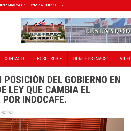
strar Más de Un Lustro de Historia
»
Senado instala bufete directivo para el 
CONTACTO
NOSOTROS
DONDE ESTAMOS?
VIDE
 POSICIÓN DEL GOBIERNO EN
E LEY QUE CAMBIA EL
 POR INDOCAFE.
mments