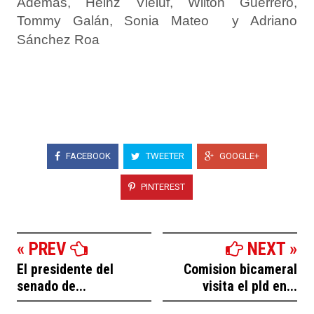
Además, Heinz Vieluf, Wilton Guerrero,
Tommy Galán, Sonia Mateo y Adriano
Sánchez Roa
FACEBOOK
TWEETER
GOOGLE+
PINTEREST
« PREV
NEXT »
El presidente del
Comision bicameral
senado de...
visita el pld en...