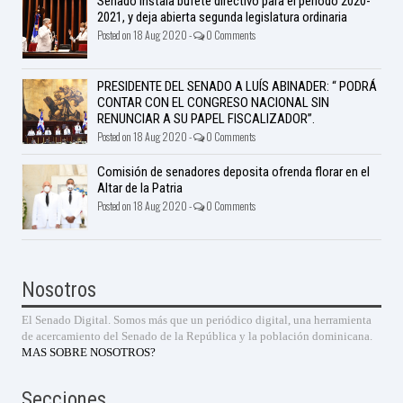
Senado instala bufete directivo para el período 2020-
2021, y deja abierta segunda legislatura ordinaria
Posted on 18 Aug 2020 -
0 Comments
PRESIDENTE DEL SENADO A LUÍS ABINADER: “ PODRÁ
CONTAR CON EL CONGRESO NACIONAL SIN
RENUNCIAR A SU PAPEL FISCALIZADOR”.
Posted on 18 Aug 2020 -
0 Comments
Comisión de senadores deposita ofrenda florar en el
Altar de la Patria
Posted on 18 Aug 2020 -
0 Comments
Nosotros
El Senado Digital. Somos más que un periódico digital, una herramienta
de acercamiento del Senado de la República y la población dominicana.
MAS SOBRE NOSOTROS?
Secciones