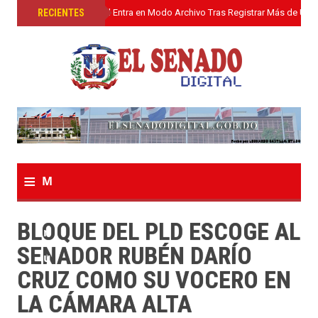
»
RECIENTES
El Senado Digital Entra en Modo Archivo Tras Registrar Más de Un L
≡
M
e
BLOQUE DEL PLD ESCOGE AL
n
SENADOR RUBÉN DARÍO
u
CRUZ COMO SU VOCERO EN
LA CÁMARA ALTA