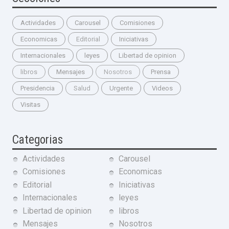
Actividades
Carousel
Comisiones
Economicas
Editorial
Iniciativas
Internacionales
leyes
Libertad de opinion
libros
Mensajes
Nosotros
Prensa
Presidencia
Salud
Urgente
Videos
Visitas
Categorias
Actividades
Carousel
Comisiones
Economicas
Editorial
Iniciativas
Internacionales
leyes
Libertad de opinion
libros
Mensajes
Nosotros