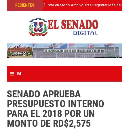
»
RECIENTES
El Senado Digital Entra en Modo Archivo Tras Registrar Más de Un L
≡
M
e
SENADO APRUEBA
n
PRESUPUESTO INTERNO
u
PARA EL 2018 POR UN
MONTO DE RD$2,575