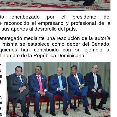
o encabezado por el presidente del
e reconocido el empresario y profesional de la
sus aportes al desarrollo del país.
entregado mediante una resolución de la autoría
a misma se establece como deber del Senado,
quienes han contribuido con su ejemplo al
el nombre de la República Dominicana.
es
o,
he
d,
os
or
el
de