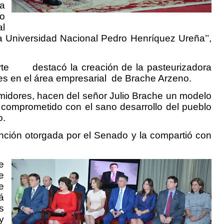
a
o
al
a Universidad Nacional Pedro Henríquez Ureña’’,
 Duarte
destacó la creación de la pasteurizadora
s en el área empresarial
de Brache Arzeno.
idores, hacen del señor Julio Brache un modelo
comprometido con el sano desarrollo del pueblo
o.
tinción otorgada por el Senado y la compartió con
e
e
e
á
s
y