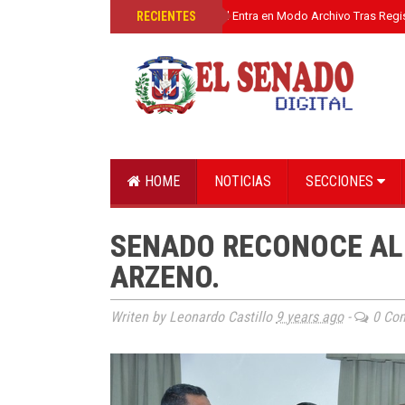
»
RECIENTES
El Senado Digital Entra en Modo Archivo Tras Regi
HOME
NOTICIAS
SECCIONES
SENADO RECONOCE AL
ARZENO.
Writen by Leonardo Castillo
9 years ago
-
0 Co