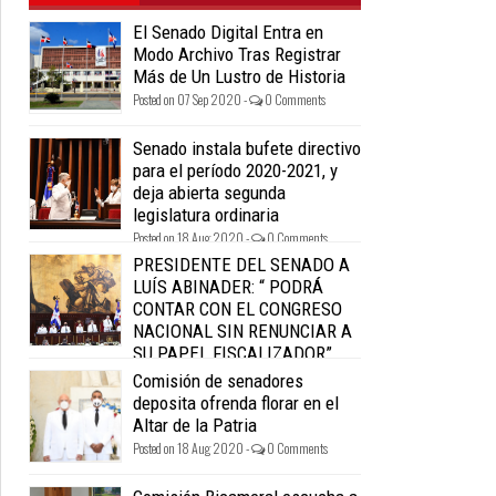
El Senado Digital Entra en
Modo Archivo Tras Registrar
Más de Un Lustro de Historia
Posted on 07 Sep 2020 -
0 Comments
Senado instala bufete directivo
para el período 2020-2021, y
deja abierta segunda
legislatura ordinaria
Posted on 18 Aug 2020 -
0 Comments
PRESIDENTE DEL SENADO A
LUÍS ABINADER: “ PODRÁ
CONTAR CON EL CONGRESO
NACIONAL SIN RENUNCIAR A
SU PAPEL FISCALIZADOR”.
Posted on 18 Aug 2020 -
0 Comments
Comisión de senadores
deposita ofrenda florar en el
Altar de la Patria
Posted on 18 Aug 2020 -
0 Comments