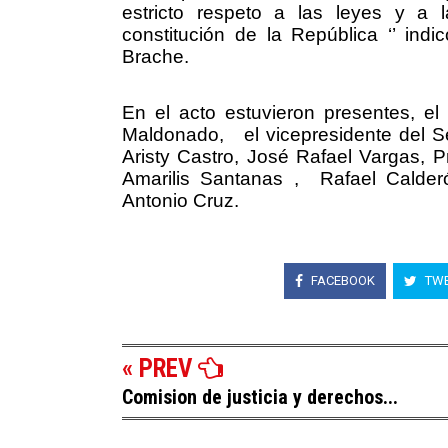
estricto respeto a las leyes y a l
constitución de la República ‘’ indic
Brache.
En el acto estuvieron presentes, e
Maldonado,
el vicepresidente del 
Aristy Castro, José Rafael Vargas, Pr
Amarilis Santanas ,
Rafael Calder
Antonio Cruz.
FACEBOOK
TWE
« PREV
Comision de justicia y derechos...