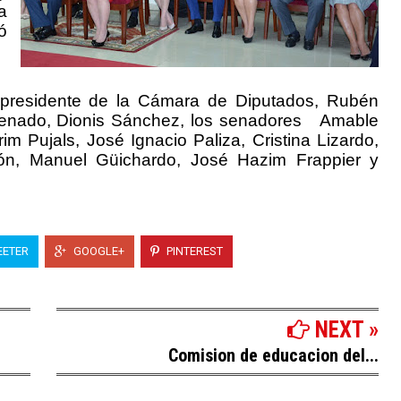
a
ó
l presidente de la Cámara de Diputados, Rubén
Senado, Dionis Sánchez, los senadores
Amable
im Pujals, José Ignacio Paliza, Cristina Lizardo,
ón, Manuel Güichardo, José Hazim Frappier y
ETER
GOOGLE+
PINTEREST
NEXT »
Comision de educacion del...