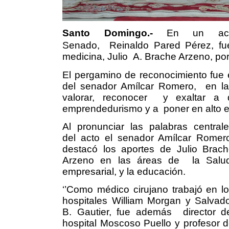
Santo Domingo.-
En un act
Senado,
Reinaldo
Pared Pérez, fu
medicina, Julio
A. Brache Arzeno, por 
El pergamino de reconocimiento fue 
del senador Amílcar Romero,
en l
valorar, reconocer
y exaltar a 
emprendedurismo y a
poner en alto 
Al pronunciar las palabras central
del acto el senador Amílcar Romer
destacó los aportes de Julio Brac
Arzeno en las áreas de
la Salu
empresarial, y la educación.
‘’Como médico cirujano trabajó en l
hospitales William Morgan y Salvad
B. Gautier, fue además
director d
hospital Moscoso Puello y profesor 