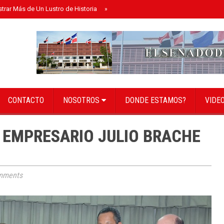
strar Más de Un Lustro de Historia
»
Senado instala bufete directivo para el 
CONTACTO
NOSOTROS
DONDE ESTAMOS?
VIDE
 EMPRESARIO JULIO BRACHE
mments