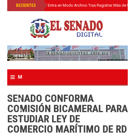
»
RECIENTES
El Senado Digital Entra en Modo Archivo Tras Registrar Más de Un L
≡
M
e
SENADO CONFORMA
n
COMISIÓN BICAMERAL PARA
u
ESTUDIAR LEY DE
COMERCIO MARÍTIMO DE RD