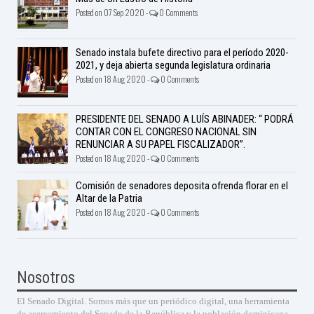
Posted on 07 Sep 2020 -
0 Comments
Senado instala bufete directivo para el período 2020-
2021, y deja abierta segunda legislatura ordinaria
Posted on 18 Aug 2020 -
0 Comments
PRESIDENTE DEL SENADO A LUÍS ABINADER: “ PODRÁ
CONTAR CON EL CONGRESO NACIONAL SIN
RENUNCIAR A SU PAPEL FISCALIZADOR”.
Posted on 18 Aug 2020 -
0 Comments
Comisión de senadores deposita ofrenda florar en el
Altar de la Patria
Posted on 18 Aug 2020 -
0 Comments
Nosotros
El Senado Digital. Somos más que un periódico digital, una herramienta
de acercamiento del Senado de la República y la población dominicana.