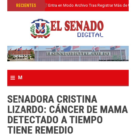
»
RECIENTES
El Senado Digital Entra en Modo Archivo Tras Registrar Más de Un L
≡
M
e
SENADORA CRISTINA
n
LIZARDO: CÁNCER DE MAMA
u
DETECTADO A TIEMPO
TIENE REMEDIO