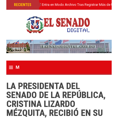
»
RECIENTES
El Senado Digital Entra en Modo Archivo Tras Registrar Más de Un L
≡
M
e
LA PRESIDENTA DEL
n
SENADO DE LA REPÚBLICA,
u
CRISTINA LIZARDO
MÉZQUITA, RECIBIÓ EN SU