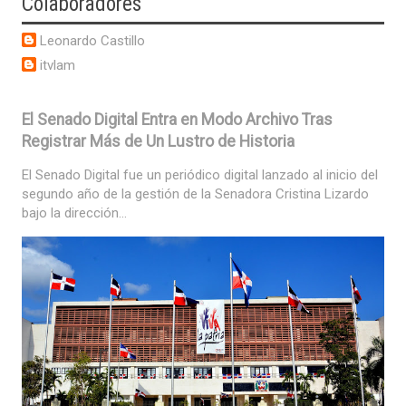
Colaboradores
Leonardo Castillo
itvlam
El Senado Digital Entra en Modo Archivo Tras
Registrar Más de Un Lustro de Historia
El Senado Digital fue un periódico digital lanzado al inicio del
segundo año de la gestión de la Senadora Cristina Lizardo
bajo la dirección...