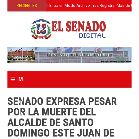
»
RECIENTES
El Senado Digital Entra en Modo Archivo Tras Registrar Más de Un L
≡
M
e
SENADO EXPRESA PESAR
n
POR LA MUERTE DEL
u
ALCALDE DE SANTO
DOMINGO ESTE JUAN DE