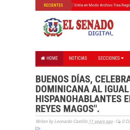
»
RECIENTES
El Senado Digital Entra en Modo Archivo Tras Regi
HOME
NOTICIAS
SECCIONES
BUENOS DÍAS, CELEBR
DOMINICANA AL IGUAL
HISPANOHABLANTES EL
REYES MAGOS".
Writen by Leonardo Castillo
11 years ago
-
0 C