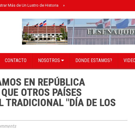
strar Más de Un Lustro de Historia
»
Senado instala bufete directivo para el 
CONTACTO
NOSOTROS
DONDE ESTAMOS?
VIDE
AMOS EN REPÚBLICA
 QUE OTROS PAÍSES
 TRADICIONAL "DÍA DE LOS
omments