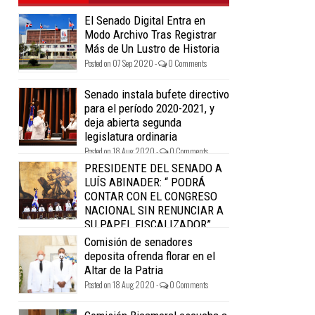
El Senado Digital Entra en
Modo Archivo Tras Registrar
Más de Un Lustro de Historia
Posted on 07 Sep 2020 -
0 Comments
Senado instala bufete directivo
para el período 2020-2021, y
deja abierta segunda
legislatura ordinaria
Posted on 18 Aug 2020 -
0 Comments
PRESIDENTE DEL SENADO A
LUÍS ABINADER: “ PODRÁ
CONTAR CON EL CONGRESO
NACIONAL SIN RENUNCIAR A
SU PAPEL FISCALIZADOR”.
Posted on 18 Aug 2020 -
0 Comments
Comisión de senadores
deposita ofrenda florar en el
Altar de la Patria
Posted on 18 Aug 2020 -
0 Comments