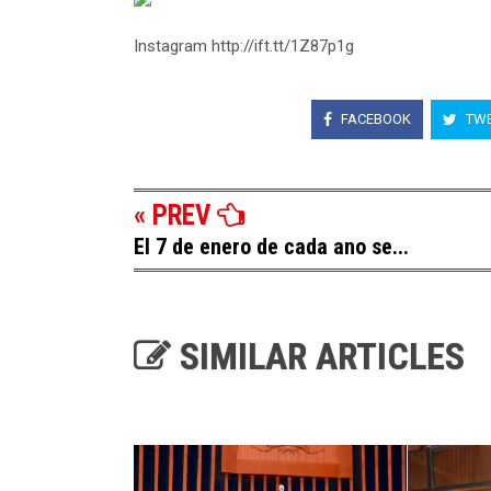
Instagram http://ift.tt/1Z87p1g
FACEBOOK
TWE
« PREV
El 7 de enero de cada ano se...
SIMILAR ARTICLES