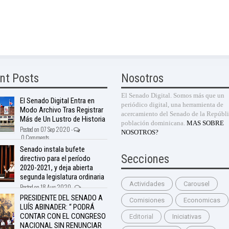
nt Posts
Nosotros
El Senado Digital. Somos más que un
El Senado Digital Entra en
periódico digital, una herramienta de
Modo Archivo Tras Registrar
acercamiento del Senado de la Repúbli
Más de Un Lustro de Historia
población dominicana.
MAS SOBRE
Posted on 07 Sep 2020 -
NOSOTROS?
0 Comments
Senado instala bufete
Secciones
directivo para el período
2020-2021, y deja abierta
segunda legislatura ordinaria
Actividades
Carousel
Posted on 18 Aug 2020 -
nts
PRESIDENTE DEL SENADO A
Comisiones
Economicas
LUÍS ABINADER: “ PODRÁ
CONTAR CON EL CONGRESO
Editorial
Iniciativas
NACIONAL SIN RENUNCIAR