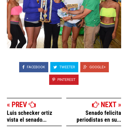
FACEBOOK
TWEETER
GOOGLE+
PINTEREST
« PREV
NEXT »
Luis schecker ortiz
Senado felicita
vista el senado...
periodistas en su...