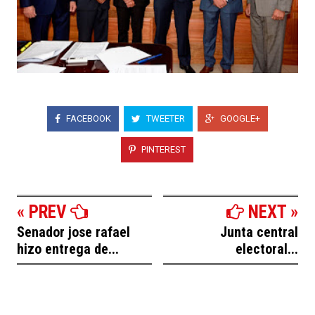
FACEBOOK
TWEETER
GOOGLE+
PINTEREST
« PREV
NEXT »
Senador jose rafael
Junta central
hizo entrega de...
electoral...