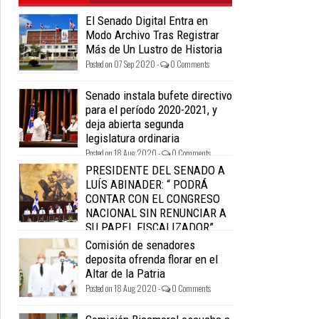
El Senado Digital Entra en
Modo Archivo Tras Registrar
Más de Un Lustro de Historia
Posted on 07 Sep 2020 -
0 Comments
Senado instala bufete directivo
para el período 2020-2021, y
deja abierta segunda
legislatura ordinaria
Posted on 18 Aug 2020 -
0 Comments
PRESIDENTE DEL SENADO A
LUÍS ABINADER: “ PODRÁ
CONTAR CON EL CONGRESO
NACIONAL SIN RENUNCIAR A
SU PAPEL FISCALIZADOR”.
Posted on 18 Aug 2020 -
0 Comments
Comisión de senadores
deposita ofrenda florar en el
Altar de la Patria
Posted on 18 Aug 2020 -
0 Comments