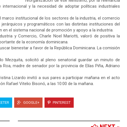
reorganización de ese Ministerio, por la relevancia
 internacional y la necesidad de adoptar políticas industriales
 marco institucional de los sectores de la industria, el comercio
 jerárquicos y programáticos con las distintas instituciones del
an en el sistema nacional de promoción y apoyo a la industria.
stria y Comercio, Charle Noel Mariotti, valoró de positiva la
importante de la economía dominicana.
buscar bienestar a favor de la República Dominicana. La comisión
do Mezquita, solicitó al pleno senatorial guardar un minuto de
la Roa, madre de senador por la provincia de Elías Piña, Adriano
Cristina Lizardo invitó a sus pares a participar mañana en el acto
n Rafael Vitelio Bisonó, a las 10:00 de la mañana.
ETER
GOOGLE+
PINTEREST