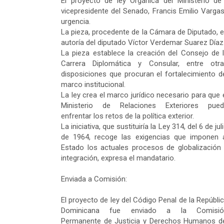
El proyecto de ley Orgánica del Ministerio de 
vicepresidente del Senado, Francis Emilio Vargas,
urgencia.
La pieza, procedente de la Cámara de Diputado, 
autoría del diputado Víctor Verdemar Suarez Díaz
La pieza establece la creación del Consejo de 
Carrera Diplomática y Consular, entre otr
disposiciones que procuran el fortalecimiento d
marco institucional.
La ley crea el marco jurídico necesario para que 
Ministerio de Relaciones Exteriores pued
enfrentar los retos de la política exterior.
La iniciativa, que sustituiría la Ley 314, del 6 de jul
de 1964, recoge las exigencias que imponen 
Estado los actuales procesos de globalización
integración, expresa el mandatario.
Enviada a Comisión:
El proyecto de ley del Código Penal de la Repúbli
Dominicana fue enviado a la Comisió
Permanente de Justicia y Derechos Humanos d