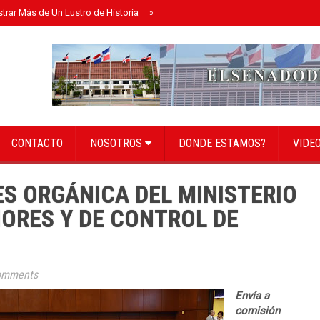
strar Más de Un Lustro de Historia
»
Senado instala bufete directivo para el 
CONTACTO
NOSOTROS
DONDE ESTAMOS?
VIDE
S ORGÁNICA DEL MINISTERIO
IORES Y DE CONTROL DE
omments
Envía a
comisión