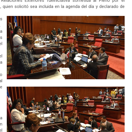
Relaciones Exteriores fueiniciativa sometida al Pleno por el
 quien solicitó sea incluida en la agenda del día y declarado de
es
.
la
as
el
el
a
io
al
 e
ca
n
el