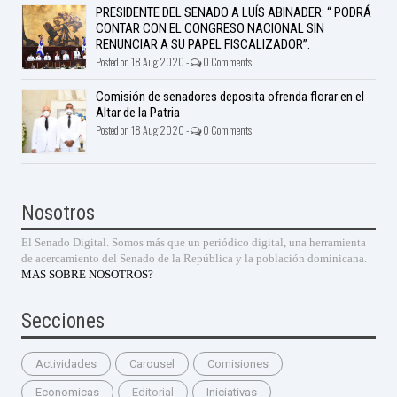
PRESIDENTE DEL SENADO A LUÍS ABINADER: “ PODRÁ
CONTAR CON EL CONGRESO NACIONAL SIN
RENUNCIAR A SU PAPEL FISCALIZADOR”.
Posted on 18 Aug 2020 -
0 Comments
Comisión de senadores deposita ofrenda florar en el
Altar de la Patria
Posted on 18 Aug 2020 -
0 Comments
Nosotros
El Senado Digital. Somos más que un periódico digital, una herramienta
de acercamiento del Senado de la República y la población dominicana.
MAS SOBRE NOSOTROS?
Secciones
Actividades
Carousel
Comisiones
Economicas
Editorial
Iniciativas