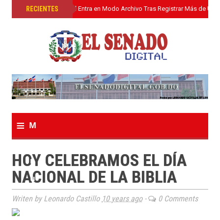
»
RECIENTES
El Senado Digital Entra en Modo Archivo Tras Registrar Más de Un L
≡
M
e
HOY CELEBRAMOS EL DÍA
n
NACIONAL DE LA BIBLIA
u
Writen by Leonardo Castillo
10 years ago
-
0 Comments