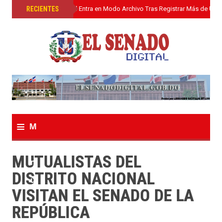
»
RECIENTES
El Senado Digital Entra en Modo Archivo Tras Registrar Más de Un L
≡
M
e
MUTUALISTAS DEL
n
DISTRITO NACIONAL
u
VISITAN EL SENADO DE LA
REPÚBLICA