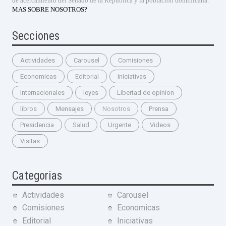
de acercamiento del Senado de la República y la población dominicana.
MAS SOBRE NOSOTROS?
Secciones
Actividades
Carousel
Comisiones
Economicas
Editorial
Iniciativas
Internacionales
leyes
Libertad de opinion
libros
Mensajes
Nosotros
Prensa
Presidencia
Salud
Urgente
Videos
Visitas
Categorias
Actividades
Carousel
Comisiones
Economicas
Editorial
Iniciativas