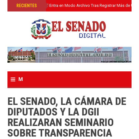
»
RECIENTES
El Senado Digital Entra en Modo Archivo Tras Registrar Más de Un L
≡
M
e
EL SENADO, LA CÁMARA DE
n
DIPUTADOS Y LA DGII
u
REALIZARAN SEMINARIO
SOBRE TRANSPARENCIA