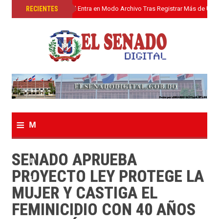
»
RECIENTES
El Senado Digital Entra en Modo Archivo Tras Registrar Más de Un L
≡
M
e
SENADO APRUEBA
n
PROYECTO LEY PROTEGE LA
u
MUJER Y CASTIGA EL
FEMINICIDIO CON 40 AÑOS