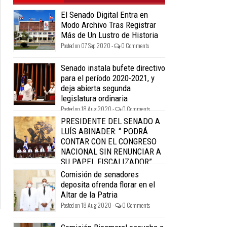
El Senado Digital Entra en
Modo Archivo Tras Registrar
Más de Un Lustro de Historia
Posted on 07 Sep 2020 -
0 Comments
Senado instala bufete directivo
para el período 2020-2021, y
deja abierta segunda
legislatura ordinaria
Posted on 18 Aug 2020 -
0 Comments
PRESIDENTE DEL SENADO A
LUÍS ABINADER: “ PODRÁ
CONTAR CON EL CONGRESO
NACIONAL SIN RENUNCIAR A
SU PAPEL FISCALIZADOR”.
Posted on 18 Aug 2020 -
0 Comments
Comisión de senadores
deposita ofrenda florar en el
Altar de la Patria
Posted on 18 Aug 2020 -
0 Comments