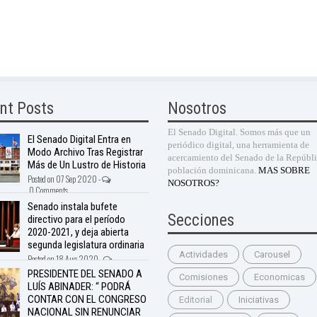
nt Posts
Nosotros
El Senado Digital. Somos más que un
El Senado Digital Entra en
periódico digital, una herramienta de
Modo Archivo Tras Registrar
acercamiento del Senado de la Repúbli
Más de Un Lustro de Historia
población dominicana.
MAS SOBRE
Posted on 07 Sep 2020 -
NOSOTROS?
0 Comments
Senado instala bufete
Secciones
directivo para el período
2020-2021, y deja abierta
segunda legislatura ordinaria
Actividades
Carousel
Posted on 18 Aug 2020 -
nts
PRESIDENTE DEL SENADO A
Comisiones
Economicas
LUÍS ABINADER: “ PODRÁ
CONTAR CON EL CONGRESO
Editorial
Iniciativas
NACIONAL SIN RENUNCIAR