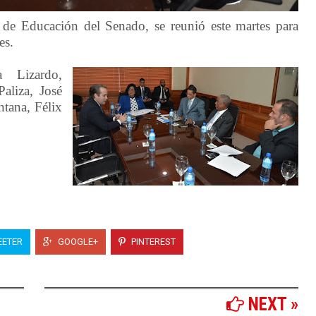
de Educación del Senado, se reunió este martes para
es.
a Lizardo,
Paliza, José
ntana, Félix
ETER
GOOGLE+
PINTEREST
NEXT »