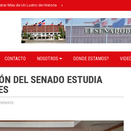
strar Más de Un Lustro de Historia
»
Senado instala bufete directivo para el 
CONTACTO
NOSOTROS
DONDE ESTAMOS?
VIDE
ÓN DEL SENADO ESTUDIA
ES
mments