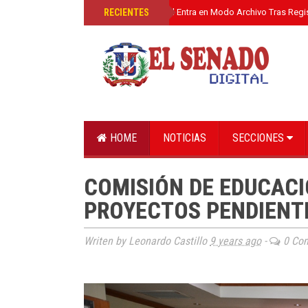
»
RECIENTES
El Senado Digital Entra en Modo Archivo Tras Regi
HOME
NOTICIAS
SECCIONES
COMISIÓN DE EDUCACI
PROYECTOS PENDIENT
Writen by Leonardo Castillo
9 years ago
-
0 Co