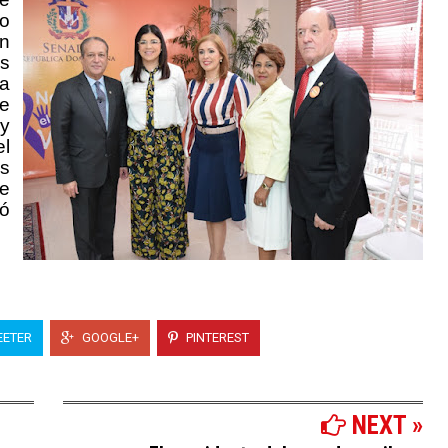
o
n
s
ia
e
 y
el
s
de
tó
ETER
GOOGLE+
PINTEREST
NEXT »