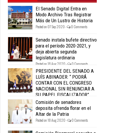
El Senado Digital Entra en
Modo Archivo Tras Registrar
Más de Un Lustro de Historia
Posted on 07 Sep 2020 -
0 Comments
Senado instala bufete directivo
para el período 2020-2021, y
deja abierta segunda
legislatura ordinaria
Posted on 18 Aug 2020 -
0 Comments
PRESIDENTE DEL SENADO A
LUÍS ABINADER: “ PODRÁ
CONTAR CON EL CONGRESO
NACIONAL SIN RENUNCIAR A
SU PAPEL FISCALIZADOR”.
Posted on 18 Aug 2020 -
0 Comments
Comisión de senadores
deposita ofrenda florar en el
Altar de la Patria
Posted on 18 Aug 2020 -
0 Comments