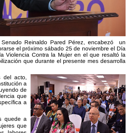
el Senado Reinaldo Pared Pérez, encabezó
un
rarse el próximo sábado 25 de noviembre el Día
la Violencia Contra la Mujer en el que resaltó la
lización que durante el presente mes desarrolla
 del acto,
nstitución
a
ibuyendo de
lencia que
pecífica a
es quede a
ujeres que
as labores