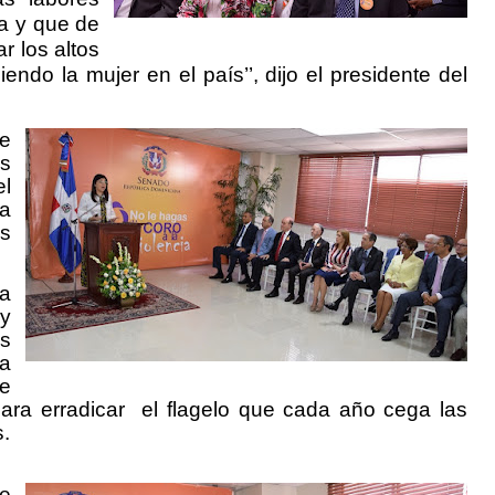
a
y que de
r los altos
endo la mujer en el país’’, dijo el presidente del
ue
s
l
na
os
la
 y
is
a
de
ara erradicar
el flagelo que cada año cega las
s.
de