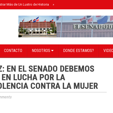
strar Más de Un Lustro de Historia
»
Senado instala bufete directivo para el 
CONTACTO
NOSOTROS
DONDE ESTAMOS?
VIDE
Z: EN EL SENADO DEBEMOS
 EN LUCHA POR LA
IOLENCIA CONTRA LA MUJER
mments