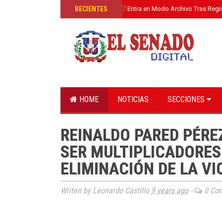
»
RECIENTES
El Senado Digital Entra en Modo Archivo Tras Regi
HOME
NOTICIAS
SECCIONES
REINALDO PARED PÉRE
SER MULTIPLICADORES
ELIMINACIÓN DE LA V
Writen by Leonardo Castillo
9 years ago
-
0 Co