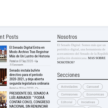
nt Posts
Nosotros
El Senado Digital. Somos más que un
El Senado Digital Entra en
periódico digital, una herramienta de
Modo Archivo Tras Registrar
acercamiento del Senado de la Repúbli
Más de Un Lustro de Historia
población dominicana.
MAS SOBRE
Posted on 07 Sep 2020 -
NOSOTROS?
0 Comments
Senado instala bufete
Secciones
directivo para el período
2020-2021, y deja abierta
segunda legislatura ordinaria
Actividades
Carousel
Posted on 18 Aug 2020 -
nts
PRESIDENTE DEL SENADO A
Comisiones
Economicas
LUÍS ABINADER: “ PODRÁ
CONTAR CON EL CONGRESO
Editorial
Iniciativas
NACIONAL SIN RENUNCIAR