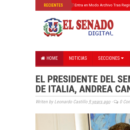
»
RECIENTES
El Senado Digital Entra en Modo Archivo Tras Regi
HOME
NOTICIAS
SECCIONES
EL PRESIDENTE DEL S
DE ITALIA, ANDREA CA
Writen by Leonardo Castillo
9 years ago
-
0 Co