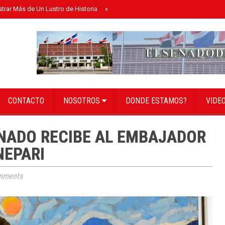
strar Más de Un Lustro de Historia
»
Senado instala bufete directivo para el 
CONTACTO
NOSOTROS
DONDE ESTAMOS?
VIDE
ENADO RECIBE AL EMBAJADOR
NEPARI
mments