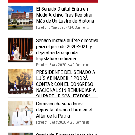
El Senado Digital Entra en
Modo Archivo Tras Registrar
Más de Un Lustro de Historia
Posted on 07 Sep 2020 -
0 Comments
Senado instala bufete directivo
para el período 2020-2021, y
deja abierta segunda
legislatura ordinaria
Posted on 18 Aug 2020 -
0 Comments
PRESIDENTE DEL SENADO A
LUÍS ABINADER: “ PODRÁ
CONTAR CON EL CONGRESO
NACIONAL SIN RENUNCIAR A
SU PAPEL FISCALIZADOR”.
Posted on 18 Aug 2020 -
0 Comments
Comisión de senadores
deposita ofrenda florar en el
Altar de la Patria
Posted on 18 Aug 2020 -
0 Comments