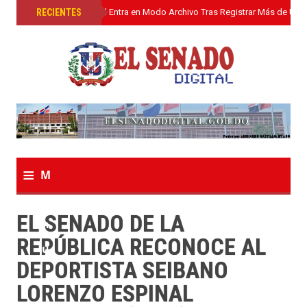
»
RECIENTES
El Senado Digital Entra en Modo Archivo Tras Registrar Más de Un L
≡
M
e
EL SENADO DE LA
n
REPÚBLICA RECONOCE AL
u
DEPORTISTA SEIBANO
LORENZO ESPINAL