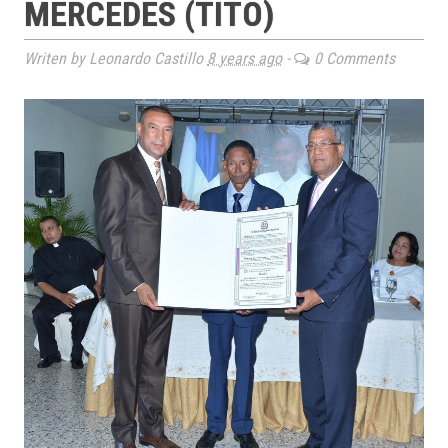
MERCEDES (TITO)
Writen by Leonardo Castillo
8 years ago
-
0 Comments