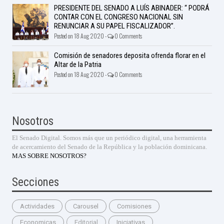
PRESIDENTE DEL SENADO A LUÍS ABINADER: “ PODRÁ
CONTAR CON EL CONGRESO NACIONAL SIN
RENUNCIAR A SU PAPEL FISCALIZADOR”.
Posted on 18 Aug 2020 -
0 Comments
Comisión de senadores deposita ofrenda florar en el
Altar de la Patria
Posted on 18 Aug 2020 -
0 Comments
Nosotros
El Senado Digital. Somos más que un periódico digital, una herramienta
de acercamiento del Senado de la República y la población dominicana.
MAS SOBRE NOSOTROS?
Secciones
Actividades
Carousel
Comisiones
Economicas
Editorial
Iniciativas