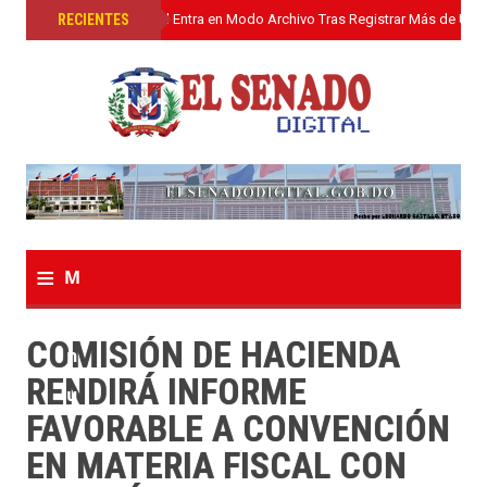
»
RECIENTES
El Senado Digital Entra en Modo Archivo Tras Registrar Más de Un L
≡
M
e
COMISIÓN DE HACIENDA
n
RENDIRÁ INFORME
u
FAVORABLE A CONVENCIÓN
EN MATERIA FISCAL CON