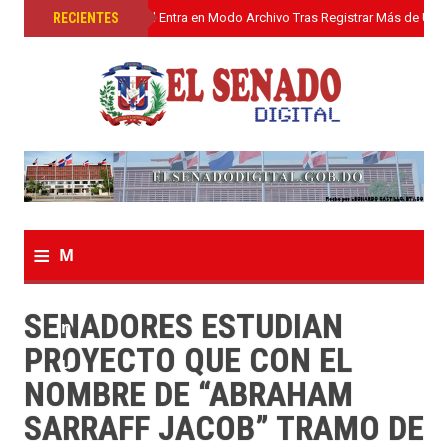
»
RECIENTES
El Senado Digital Entra en Modo Archivo Tras Registrar Más de Un L
≡
M
e
SENADORES ESTUDIAN
n
PROYECTO QUE CON EL
u
NOMBRE DE “ABRAHAM
SARRAFF JACOB” TRAMO DE