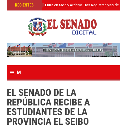
»
RECIENTES
El Senado Digital Entra en Modo Archivo Tras Registrar Más de Un L
≡
M
e
EL SENADO DE LA
n
REPÚBLICA RECIBE A
u
ESTUDIANTES DE LA
PROVINCIA EL SEIBO