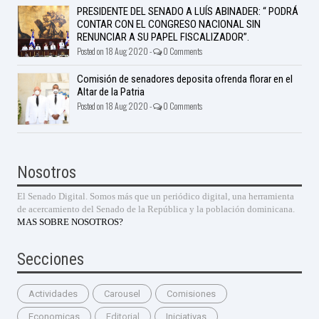
PRESIDENTE DEL SENADO A LUÍS ABINADER: “ PODRÁ
CONTAR CON EL CONGRESO NACIONAL SIN
RENUNCIAR A SU PAPEL FISCALIZADOR”.
Posted on 18 Aug 2020 -
0 Comments
Comisión de senadores deposita ofrenda florar en el
Altar de la Patria
Posted on 18 Aug 2020 -
0 Comments
Nosotros
El Senado Digital. Somos más que un periódico digital, una herramienta
de acercamiento del Senado de la República y la población dominicana.
MAS SOBRE NOSOTROS?
Secciones
Actividades
Carousel
Comisiones
Economicas
Editorial
Iniciativas