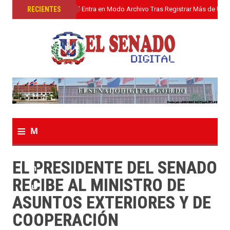
»
RECIENTES
El Senado Digital Entra en Modo Archivo Tras Registrar Más de Un L
≡
M
e
EL PRESIDENTE DEL SENADO
n
RECIBE AL MINISTRO DE
u
ASUNTOS EXTERIORES Y DE
COOPERACIÓN