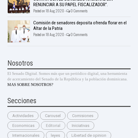
RENUNCIAR A SU PAPEL FISCALIZADOR”.
Posted on 18 Aug 2020 -
0 Comments
Comisión de senadores deposita ofrenda florar en el
Altar de la Patria
Posted on 18 Aug 2020 -
0 Comments
Nosotros
El Senado Digital. Somos más que un periódico digital, una herramienta
de acercamiento del Senado de la República y la población dominicana.
MAS SOBRE NOSOTROS?
Secciones
Actividades
Carousel
Comisiones
Economicas
Editorial
Iniciativas
Internacionales
leyes
Libertad de opinion