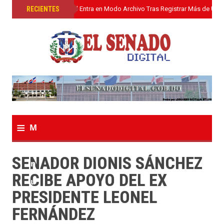
»
RECIENTES
El Senado Digital Entra en Modo Archivo Tras Registrar Más de Un L
≡
M
e
SENADOR DIONIS SÁNCHEZ
n
RECIBE APOYO DEL EX
u
PRESIDENTE LEONEL
FERNÁNDEZ