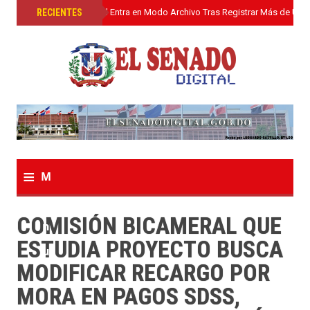
»
RECIENTES
El Senado Digital Entra en Modo Archivo Tras Registrar Más de Un L
≡
M
e
COMISIÓN BICAMERAL QUE
n
ESTUDIA PROYECTO BUSCA
u
MODIFICAR RECARGO POR
MORA EN PAGOS SDSS,