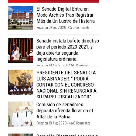
El Senado Digital Entra en
Modo Archivo Tras Registrar
Más de Un Lustro de Historia
Posted on 07 Sep 2020 -
0 Comments
Senado instala bufete directivo
para el período 2020-2021, y
deja abierta segunda
legislatura ordinaria
Posted on 18 Aug 2020 -
0 Comments
PRESIDENTE DEL SENADO A
LUÍS ABINADER: “ PODRÁ
CONTAR CON EL CONGRESO
NACIONAL SIN RENUNCIAR A
SU PAPEL FISCALIZADOR”.
Posted on 18 Aug 2020 -
0 Comments
Comisión de senadores
deposita ofrenda florar en el
Altar de la Patria
Posted on 18 Aug 2020 -
0 Comments