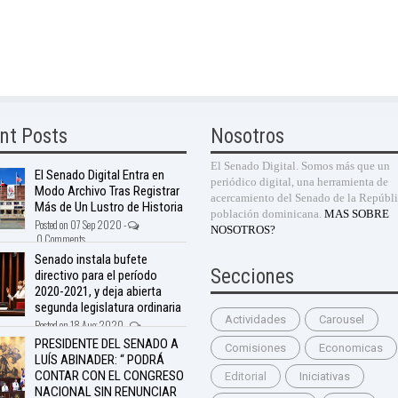
nt Posts
Nosotros
El Senado Digital. Somos más que un
El Senado Digital Entra en
periódico digital, una herramienta de
Modo Archivo Tras Registrar
acercamiento del Senado de la Repúbli
Más de Un Lustro de Historia
población dominicana.
MAS SOBRE
Posted on 07 Sep 2020 -
NOSOTROS?
0 Comments
Senado instala bufete
Secciones
directivo para el período
2020-2021, y deja abierta
segunda legislatura ordinaria
Actividades
Carousel
Posted on 18 Aug 2020 -
nts
PRESIDENTE DEL SENADO A
Comisiones
Economicas
LUÍS ABINADER: “ PODRÁ
CONTAR CON EL CONGRESO
Editorial
Iniciativas
NACIONAL SIN RENUNCIAR