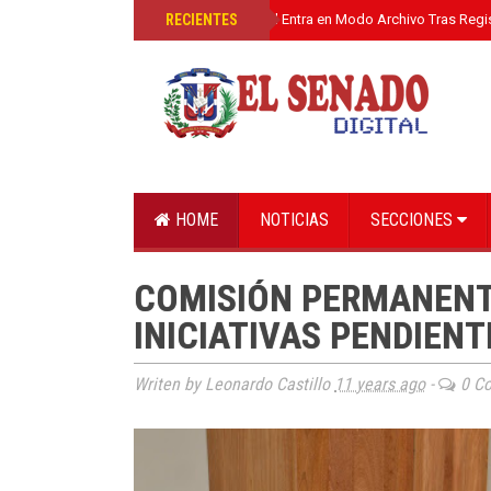
»
RECIENTES
El Senado Digital Entra en Modo Archivo Tras Regi
HOME
NOTICIAS
SECCIONES
COMISIÓN PERMANENT
INICIATIVAS PENDIENT
Writen by Leonardo Castillo
11 years ago
-
0 C