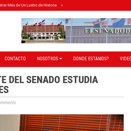
strar Más de Un Lustro de Historia
»
Senado instala bufete directivo para el 
CONTACTO
NOSOTROS
DONDE ESTAMOS?
VIDE
E DEL SENADO ESTUDIA
ES
omments