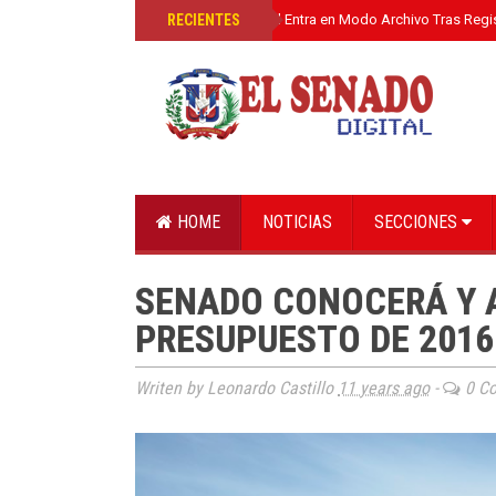
»
RECIENTES
El Senado Digital Entra en Modo Archivo Tras Regi
HOME
NOTICIAS
SECCIONES
SENADO CONOCERÁ Y 
PRESUPUESTO DE 2016
Writen by Leonardo Castillo
11 years ago
-
0 C