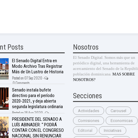
nt Posts
Nosotros
El Senado Digital. Somos más que un
El Senado Digital Entra en
periódico digital, una herramienta de
Modo Archivo Tras Registrar
acercamiento del Senado de la Repúbli
Más de Un Lustro de Historia
población dominicana.
MAS SOBRE
Posted on 07 Sep 2020 -
NOSOTROS?
0 Comments
Senado instala bufete
Secciones
directivo para el período
2020-2021, y deja abierta
segunda legislatura ordinaria
Actividades
Carousel
Posted on 18 Aug 2020 -
nts
PRESIDENTE DEL SENADO A
Comisiones
Economicas
LUÍS ABINADER: “ PODRÁ
CONTAR CON EL CONGRESO
Editorial
Iniciativas
NACIONAL SIN RENUNCIAR