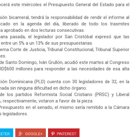
cerá este miércoles el Presupuesto General del Estado para el
ón bicameral, tendrá la responsabilidad de rendir el informe al
ocado en la agenda del día, liberado de todo los trasmites
ea aprobado en dos lecturas consecutivas.
ana pasada, el legislador por San Cristóbal expresó que las
o entre un 5% a un 13% de sus presupuestarias.
ema Corte de Justicia, Tribunal Constitucional, Tribunal Superior
des.
 de Santo Domingo, Iván Grullón, acudió este martes al Congreso
e RD$600 millones para responder a las necesidades de esa alta
ción Dominicana (PLD) cuenta con 30 legisladores de 32, en la
nada sin ninguna dificultad en dicho órgano.
 los partidos Reformista Social Cristiano (PRSC) y Liberal
, respectivamente, votaron a favor de la pieza.
Presupuesto en el senado, el mismo sería remitido a la Cámara
 legisladores.
ETER
GOOGLE+
PINTEREST