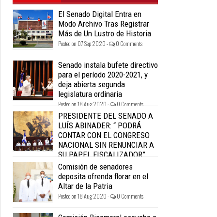
El Senado Digital Entra en
Modo Archivo Tras Registrar
Más de Un Lustro de Historia
Posted on 07 Sep 2020 -
0 Comments
Senado instala bufete directivo
para el período 2020-2021, y
deja abierta segunda
legislatura ordinaria
Posted on 18 Aug 2020 -
0 Comments
PRESIDENTE DEL SENADO A
LUÍS ABINADER: “ PODRÁ
CONTAR CON EL CONGRESO
NACIONAL SIN RENUNCIAR A
SU PAPEL FISCALIZADOR”.
Posted on 18 Aug 2020 -
0 Comments
Comisión de senadores
deposita ofrenda florar en el
Altar de la Patria
Posted on 18 Aug 2020 -
0 Comments