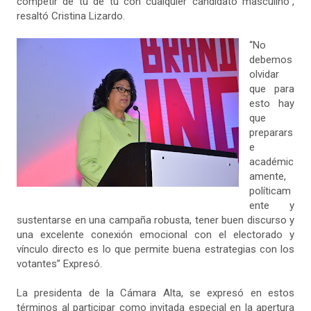
competir de tú de tú con cualquier candidato masculino”,
resaltó Cristina Lizardo.
“No
debemos
olvidar
que para
esto hay
que
preparars
e
académic
amente,
políticam
ente y
sustentarse en una campaña robusta, tener buen discurso y
una excelente conexión emocional con el electorado y
vínculo directo es lo que permite buena estrategias con los
votantes” Expresó.
La presidenta de la Cámara Alta, se expresó en estos
términos al participar como invitada especial en la apertura