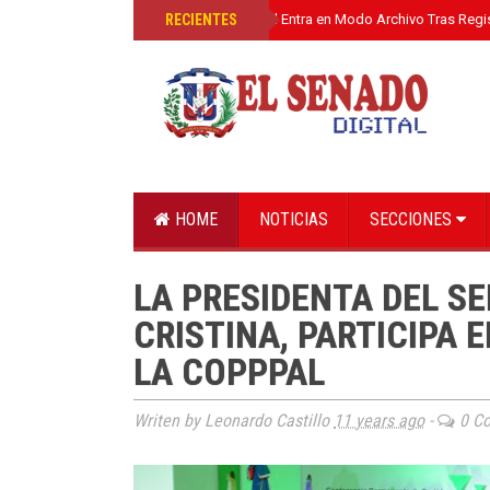
»
RECIENTES
El Senado Digital Entra en Modo Archivo Tras Regi
HOME
NOTICIAS
SECCIONES
LA PRESIDENTA DEL SE
CRISTINA, PARTICIPA 
LA COPPPAL
Writen by Leonardo Castillo
11 years ago
-
0 C