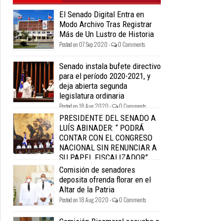
El Senado Digital Entra en
Modo Archivo Tras Registrar
Más de Un Lustro de Historia
Posted on 07 Sep 2020 -
0 Comments
Senado instala bufete directivo
para el período 2020-2021, y
deja abierta segunda
legislatura ordinaria
Posted on 18 Aug 2020 -
0 Comments
PRESIDENTE DEL SENADO A
LUÍS ABINADER: “ PODRÁ
CONTAR CON EL CONGRESO
NACIONAL SIN RENUNCIAR A
SU PAPEL FISCALIZADOR”.
Posted on 18 Aug 2020 -
0 Comments
Comisión de senadores
deposita ofrenda florar en el
Altar de la Patria
Posted on 18 Aug 2020 -
0 Comments