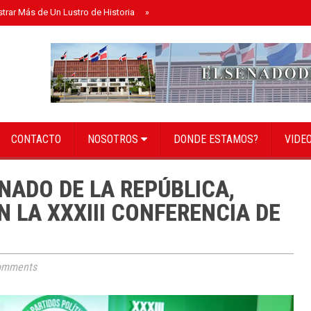
strar Más de Un Lustro de Historia
»
Senado instala bufete directivo para el 
CONTACTO
NOSOTROS
DONDE ESTAMOS?
VIDE
NADO DE LA REPÚBLICA,
EN LA XXXIII CONFERENCIA DE
omments