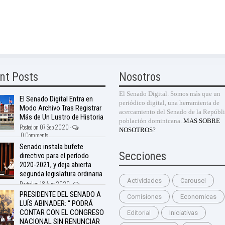
nt Posts
Nosotros
El Senado Digital. Somos más que un
El Senado Digital Entra en
periódico digital, una herramienta de
Modo Archivo Tras Registrar
acercamiento del Senado de la Repúbli
Más de Un Lustro de Historia
población dominicana.
MAS SOBRE
Posted on 07 Sep 2020 -
NOSOTROS?
0 Comments
Senado instala bufete
Secciones
directivo para el período
2020-2021, y deja abierta
segunda legislatura ordinaria
Actividades
Carousel
Posted on 18 Aug 2020 -
nts
PRESIDENTE DEL SENADO A
Comisiones
Economicas
LUÍS ABINADER: “ PODRÁ
CONTAR CON EL CONGRESO
Editorial
Iniciativas
NACIONAL SIN RENUNCIAR