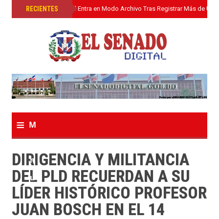
»
RECIENTES
El Senado Digital Entra en Modo Archivo Tras Registrar Más de Un L
≡
M
e
DIRIGENCIA Y MILITANCIA
n
DEL PLD RECUERDAN A SU
u
LÍDER HISTÓRICO PROFESOR
JUAN BOSCH EN EL 14