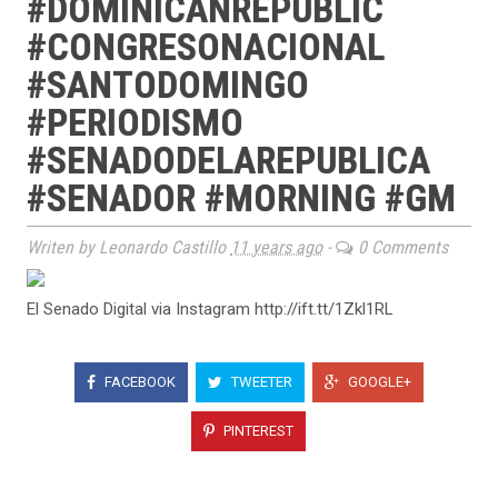
#DOMINICANREPUBLIC
#CONGRESONACIONAL
#SANTODOMINGO
#PERIODISMO
#SENADODELAREPUBLICA
#SENADOR #MORNING #GM
Writen by Leonardo Castillo
11 years ago
-
0 Comments
El Senado Digital via Instagram http://ift.tt/1Zkl1RL
FACEBOOK
TWEETER
GOOGLE+
PINTEREST