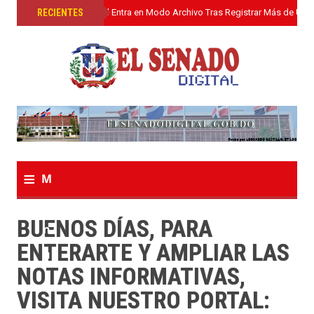
»
RECIENTES
El Senado Digital Entra en Modo Archivo Tras Registrar Más de Un L
≡
M
e
BUENOS DÍAS, PARA
n
ENTERARTE Y AMPLIAR LAS
u
NOTAS INFORMATIVAS,
VISITA NUESTRO PORTAL: