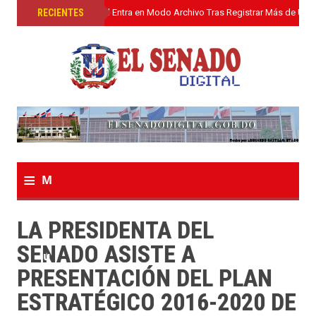
»
RECIENTES
El Senado Digital Entra en Modo Archivo Tras Registrar Más de Un L
≡
M
e
LA PRESIDENTA DEL
n
SENADO ASISTE A
u
PRESENTACIÓN DEL PLAN
ESTRATÉGICO 2016-2020 DE