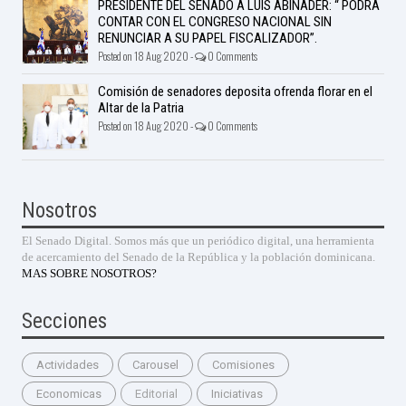
PRESIDENTE DEL SENADO A LUÍS ABINADER: “ PODRÁ
CONTAR CON EL CONGRESO NACIONAL SIN
RENUNCIAR A SU PAPEL FISCALIZADOR”.
Posted on 18 Aug 2020 -
0 Comments
Comisión de senadores deposita ofrenda florar en el
Altar de la Patria
Posted on 18 Aug 2020 -
0 Comments
Nosotros
El Senado Digital. Somos más que un periódico digital, una herramienta
de acercamiento del Senado de la República y la población dominicana.
MAS SOBRE NOSOTROS?
Secciones
Actividades
Carousel
Comisiones
Economicas
Editorial
Iniciativas