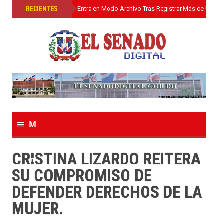
»
RECIENTES
El Senado Digital Entra en Modo Archivo Tras Registrar Más de Un L
≡
M
e
CRISTINA LIZARDO REITERA
n
SU COMPROMISO DE
u
DEFENDER DERECHOS DE LA
MUJER.