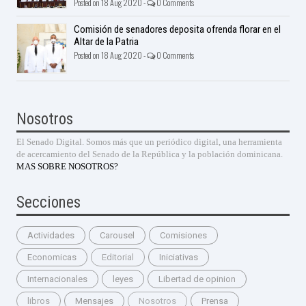
Posted on 18 Aug 2020 -
0 Comments
Comisión de senadores deposita ofrenda florar en el
Altar de la Patria
Posted on 18 Aug 2020 -
0 Comments
Nosotros
El Senado Digital. Somos más que un periódico digital, una herramienta
de acercamiento del Senado de la República y la población dominicana.
MAS SOBRE NOSOTROS?
Secciones
Actividades
Carousel
Comisiones
Economicas
Editorial
Iniciativas
Internacionales
leyes
Libertad de opinion
libros
Mensajes
Nosotros
Prensa