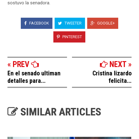
sostuvo la senadora.
FACEBOOK
TWEETER
GOOGLE+
PINTEREST
« PREV
NEXT »
En el senado ultiman
Cristina lizardo
detalles para...
felicita...
SIMILAR ARTICLES