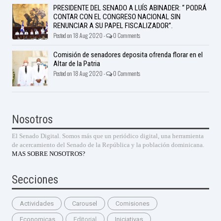
PRESIDENTE DEL SENADO A LUÍS ABINADER: “ PODRÁ
CONTAR CON EL CONGRESO NACIONAL SIN
RENUNCIAR A SU PAPEL FISCALIZADOR”.
Posted on 18 Aug 2020 -
0 Comments
Comisión de senadores deposita ofrenda florar en el
Altar de la Patria
Posted on 18 Aug 2020 -
0 Comments
Nosotros
El Senado Digital. Somos más que un periódico digital, una herramienta
de acercamiento del Senado de la República y la población dominicana.
MAS SOBRE NOSOTROS?
Secciones
Actividades
Carousel
Comisiones
Economicas
Editorial
Iniciativas