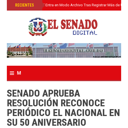
»
RECIENTES
El Senado Digital Entra en Modo Archivo Tras Registrar Más de Un L
≡
M
e
SENADO APRUEBA
n
RESOLUCIÓN RECONOCE
u
PERIÓDICO EL NACIONAL EN
SU 50 ANIVERSARIO