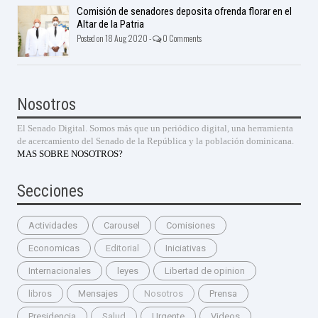
Comisión de senadores deposita ofrenda florar en el
Altar de la Patria
Posted on 18 Aug 2020 -
0 Comments
Nosotros
El Senado Digital. Somos más que un periódico digital, una herramienta
de acercamiento del Senado de la República y la población dominicana.
MAS SOBRE NOSOTROS?
Secciones
Actividades
Carousel
Comisiones
Economicas
Editorial
Iniciativas
Internacionales
leyes
Libertad de opinion
libros
Mensajes
Nosotros
Prensa
Presidencia
Salud
Urgente
Videos