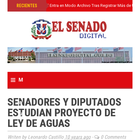
»
RECIENTES
El Senado Digital Entra en Modo Archivo Tras Registrar Más de Un L
≡
M
e
SENADORES Y DIPUTADOS
n
ESTUDIAN PROYECTO DE
u
LEY DE AGUAS
Writen by Leonardo Castillo
10 years ago
-
0 Comments