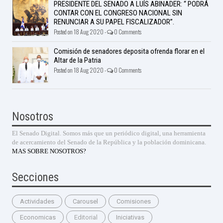
PRESIDENTE DEL SENADO A LUÍS ABINADER: “ PODRÁ
CONTAR CON EL CONGRESO NACIONAL SIN
RENUNCIAR A SU PAPEL FISCALIZADOR”.
Posted on 18 Aug 2020 -
0 Comments
Comisión de senadores deposita ofrenda florar en el
Altar de la Patria
Posted on 18 Aug 2020 -
0 Comments
Nosotros
El Senado Digital. Somos más que un periódico digital, una herramienta
de acercamiento del Senado de la República y la población dominicana.
MAS SOBRE NOSOTROS?
Secciones
Actividades
Carousel
Comisiones
Economicas
Editorial
Iniciativas