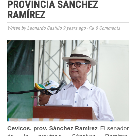
PROVINCIA SÁNCHEZ
RAMÍREZ
Writen by Leonardo Castillo
9 years ago
-
0 Comments
Cevicos, prov. Sánchez Ramírez
El senador
.-