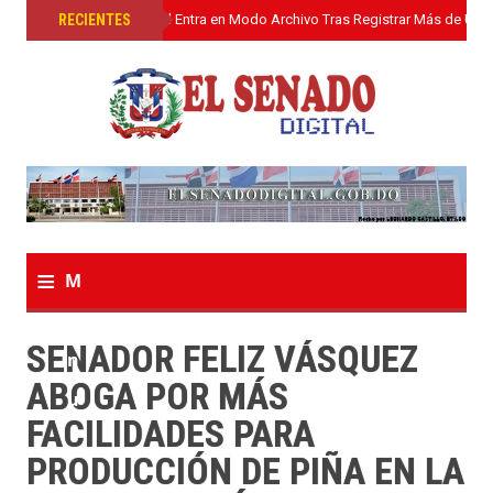
»
RECIENTES
El Senado Digital Entra en Modo Archivo Tras Registrar Más de Un L
≡
M
e
SENADOR FELIZ VÁSQUEZ
n
ABOGA POR MÁS
u
FACILIDADES PARA
PRODUCCIÓN DE PIÑA EN LA