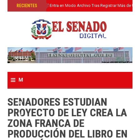
»
RECIENTES
El Senado Digital Entra en Modo Archivo Tras Registrar Más de Un L
≡
M
e
SENADORES ESTUDIAN
n
PROYECTO DE LEY CREA LA
u
ZONA FRANCA DE
PRODUCCIÓN DEL LIBRO EN